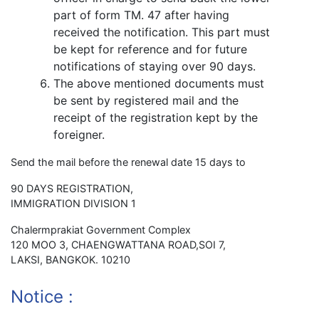
part of form TM. 47 after hav­ing
received the noti­fi­ca­tion. This part must
be kept for ref­er­ence and for future
noti­fi­ca­tions of stay­ing over 90 days.
The above men­tioned doc­u­ments must
be sent by reg­is­tered mail and the
receipt of the reg­is­tra­tion kept by the
foreigner.
Send the mail before the renewal date 15 days to
90 DAYS REG­IS­TRA­TION,
IMMI­GRA­TION DIVI­SION 1
Chalermprakiat Gov­ern­ment Com­plex
120 MOO 3, CHAENG­WAT­TANA ROAD,SOI 7,
LAKSI, BANGKOK. 10210
Notice :