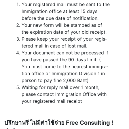
Your reg­is­tered mail must be sent to the
Immi­gra­tion office at least 15 days
before the due date of notification.
Your new form will be stamped as of
the expi­ra­tion date of your old receipt.
Please keep your receipt of your reg­is­
tered mail in case of lost mail.
Your doc­u­ment can not be processed if
you have passed the 90 days limit. (
You must come to the near­est immi­gra­
tion office or Immi­gra­tion Divi­sion 1 in
per­son to pay fine 2,000 Baht)
Wait­ing for reply mail over 1 month,
please con­tact Immi­gra­tion Office with
your reg­is­tered mail receipt
ปรึกษาฟรี ไม่มีค่าใช้จ่าย Free Consulting !