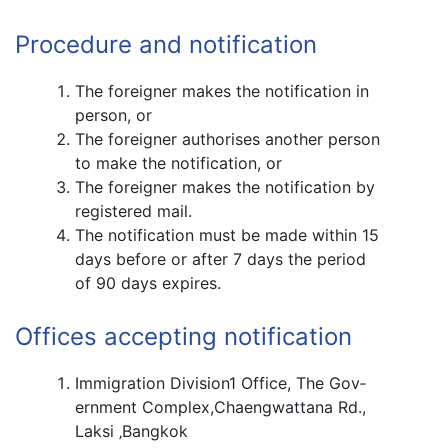
Pro­ce­dure and noti­fi­ca­tion
The for­eigner makes the noti­fi­ca­tion in
per­son, or
The for­eigner autho­rises another per­son
to make the noti­fi­ca­tion, or
The for­eigner makes the noti­fi­ca­tion by
reg­is­tered mail.
The noti­fi­ca­tion must be made within 15
days before or after 7 days the period
of 90 days expires.
Offices accept­ing noti­fi­ca­tion
Immi­gra­tion Division1 Office, The Gov­
ern­ment Complex,Chaengwattana Rd.,
Laksi ‚Bangkok