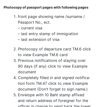
Pho­to­copy of pass­port pages with fol­low­ing pages
front page show­ing name /​sur­name /​
Pass­port No., ect.
– cur­rent visa
– last entry stamp of immi­gra­tion
– last exten­sion of visa
Pho­to­copy of depar­ture card TM.6 click
to view Exam­ple TM.6 card
Pre­vi­ous noti­fi­ca­tions of stay­ing over
90 days (if any) click to view Exam­ple
document
Com­pletely filled in and signed noti­fi­ca­
tion form TM.47 click to view Exam­ple
doc­u­ment (Don’t for­get to sign name.)
Enve­lope with 10 Baht stamp affixed
and return address of for­eigner for the
offi­cer in charge to send back the lower