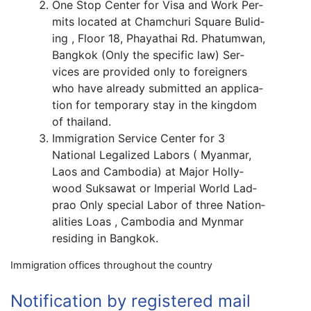
One Stop Cen­ter for Visa and Work Per­
mits located at Cham­churi Square Bulid­
ing , Floor 18, Phay­athai Rd. Pha­tumwan,
Bangkok (Only the spe­cific law) Ser­
vices are pro­vided only to for­eign­ers
who have already sub­mit­ted an appli­ca­
tion for tem­po­rary stay in the king­dom
of thailand.
Immi­gra­tion Ser­vice Cen­ter for 3
National Legal­ized Labors ( Myan­mar,
Laos and Cam­bo­dia) at Major Hol­ly­
wood Suk­sawat or Impe­r­ial World Lad­
prao Only spe­cial Labor of three Nation­
al­i­ties Loas , Cam­bo­dia and Myn­mar
resid­ing in Bangkok.
Immi­gra­tion offices through­out the coun­try
Noti­fi­ca­tion by reg­is­tered mail